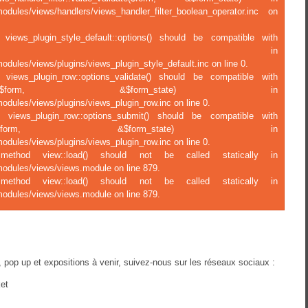
modules/views/handlers/views_handler_filter_boolean_operator.inc on
 views_plugin_style_default::options() should be compatible with
ject::options() in
odules/views/plugins/views_plugin_style_default.inc on line 0.
f views_plugin_row::options_validate() should be compatible with
ions_validate(&$form, &$form_state) in
odules/views/plugins/views_plugin_row.inc on line 0.
f views_plugin_row::options_submit() should be compatible with
tions_submit(&$form, &$form_state) in
odules/views/plugins/views_plugin_row.inc on line 0.
c method view::load() should not be called statically in
modules/views/views.module on line 879.
c method view::load() should not be called statically in
modules/views/views.module on line 879.
 pop up et expositions à venir, suivez-nous sur les réseaux sociaux :
et