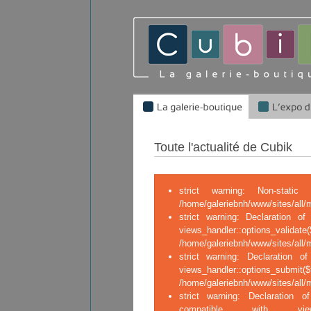
Toute l'actualité de Cubik
strict warning: Non-stati
/home/galeriebnh/www/sites/all/
strict warning: Declaration of 
views_handler::op
/home/galeriebnh/www/sites/all/m
strict warning: Declaration of
views_handler::o
/home/galeriebnh/www/sites/all/m
strict warning: Declaration of
compatible with views_ha