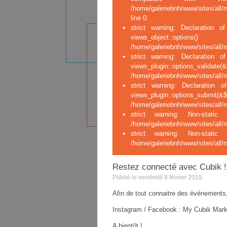
/home/galeriebnh/www/sites/all/
line 0.
strict warning: Declaration of
views_ob
/home/galeriebnh/www/sites/all/m
strict warning: Declaration o
views_plugin::opt
/home/galeriebnh/www/sites/all/m
strict warning: Declaration o
views_plugin::op
/home/galeriebnh/www/sites/all/m
strict warning: Non-stati
/home/galeriebnh/www/sites/all/
strict warning: Non-stati
/home/galeriebnh/www/sites/all/
Restez connecté avec Cubik !
Publié le vendredi 8 février 2019
Afin de tout connaitre des événements,
Instagram / Facebook : My Cubik Mark
A bientôt !