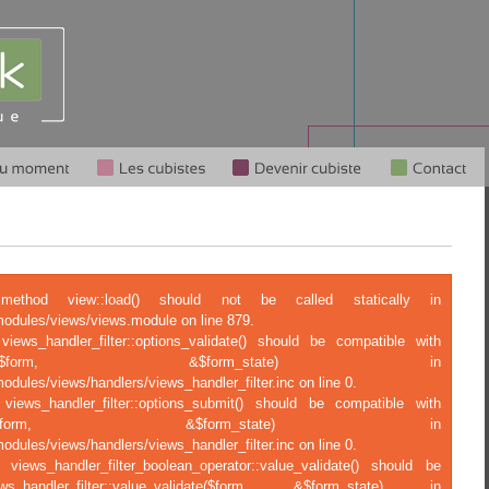
c method view::load() should not be called statically in
modules/views/views.module on line 879.
views_handler_filter::options_validate() should be compatible with
tions_validate($form, &$form_state) in
odules/views/handlers/views_handler_filter.inc on line 0.
 views_handler_filter::options_submit() should be compatible with
ptions_submit($form, &$form_state) in
odules/views/handlers/views_handler_filter.inc on line 0.
 views_handler_filter_boolean_operator::value_validate() should be
ndler_filter::value_validate($form, &$form_state) in