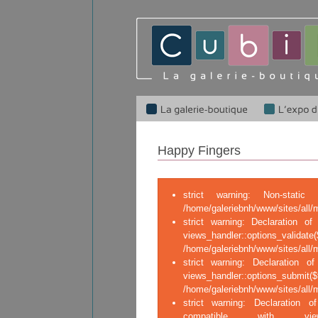
Happy Fingers
strict warning: Non-stati
/home/galeriebnh/www/sites/all/
strict warning: Declaration of 
views_handler::op
/home/galeriebnh/www/sites/all/m
strict warning: Declaration of
views_handler::o
/home/galeriebnh/www/sites/all/m
strict warning: Declaration of
compatible with views_ha