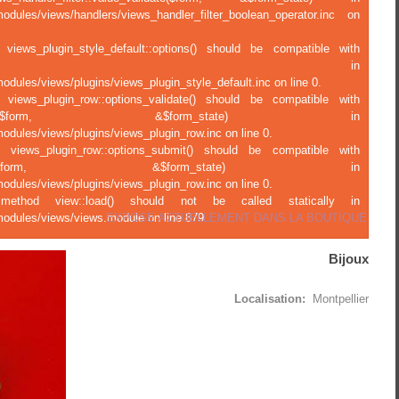
modules/views/handlers/views_handler_filter_boolean_operator.inc on
 views_plugin_style_default::options() should be compatible with
ject::options() in
odules/views/plugins/views_plugin_style_default.inc on line 0.
f views_plugin_row::options_validate() should be compatible with
ions_validate(&$form, &$form_state) in
odules/views/plugins/views_plugin_row.inc on line 0.
f views_plugin_row::options_submit() should be compatible with
tions_submit(&$form, &$form_state) in
odules/views/plugins/views_plugin_row.inc on line 0.
c method view::load() should not be called statically in
EXPOSE ACTUELLEMENT DANS LA BOUTIQUE
modules/views/views.module on line 879.
Bijoux
Localisation:
Montpellier