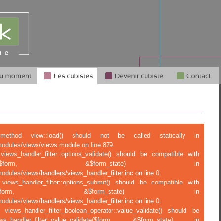
c method view::load() should not be called statically in
modules/views/views.module on line 879.
views_handler_filter::options_validate() should be compatible with
tions_validate($form, &$form_state) in
odules/views/handlers/views_handler_filter.inc on line 0.
 views_handler_filter::options_submit() should be compatible with
ptions_submit($form, &$form_state) in
odules/views/handlers/views_handler_filter.inc on line 0.
 views_handler_filter_boolean_operator::value_validate() should be
ndler_filter::value_validate($form, &$form_state) in