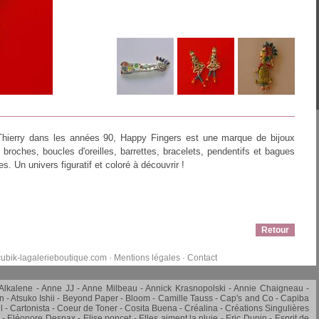
 Thierry dans les années 90, Happy Fingers est une marque de bijoux
e broches, boucles d'oreilles, barrettes, bracelets, pendentifs et bagues
es. Un univers figuratif et coloré à découvrir !
Retour
ubik-lagalerieboutique.com
·
Mentions légales
·
Contact
Alkalene
Anne JJ
Anne Milbeau
Annick Krasnopolski
Annie Chaigneau -
in
Atsuko Ishii
Beyond Paper
Bloom
Camille Tauss
Cap's and Co
Capiba
l
Cartonista
Coeur de Toner
Cosita Buena
Créalina
Créations Singulières
Eléonore Despax
Elise poncet
Elles aiment la pluie
Eric Dupin
Esprit de