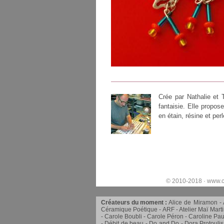
Crée par Nathalie et
fantaisie. Elle propos
en étain, résine et perl
© 2010-2018 ·
www.c
Créateurs du moment :
Alice de Miramon
Céramique Poétique
ARF
Atelier Maï Mart
Carole Boubli
Carole Péron
Caroline Pau
Débit de beau
Do and Do
Dora Protoulis