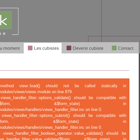
c method view::load() should not be called statically in
modules/views/views.module on line 879.
views_handler_filter::options_validate() should be compatible with
tions_validate($form, &$form_state) in
odules/views/handlers/views_handler_filter.inc on line 0.
 views_handler_filter::options_submit() should be compatible with
ptions_submit($form, &$form_state) in
odules/views/handlers/views_handler_filter.inc on line 0.
 views_handler_filter_boolean_operator::value_validate() should be
ndler_filter::value_validate($form, &$form_state) in