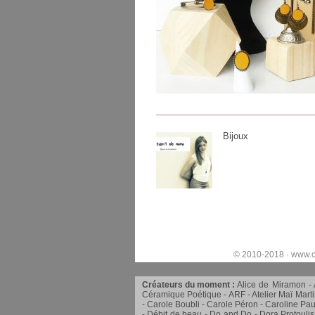
Bijoux
© 2010-2018 ·
www.c
Créateurs du moment :
Alice de Miramon
Céramique Poétique
ARF
Atelier Maï Mart
Carole Boubli
Carole Péron
Caroline Pau
Débit de beau
Do and Do
Dora Protoulis