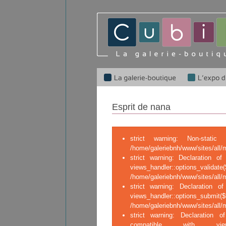
Esprit de nana
strict warning: Non-stati
/home/galeriebnh/www/sites/all/
strict warning: Declaration of 
views_handler::op
/home/galeriebnh/www/sites/all/m
strict warning: Declaration of
views_handler::o
/home/galeriebnh/www/sites/all/m
strict warning: Declaration of
compatible with views_ha