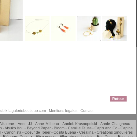
Retour
ubik-lagalerieboutique.com
·
Mentions légales
·
Contact
Alkalene
Anne JJ
Anne Milbeau
Annick Krasnopolski
Annie Chaigneau -
in
Atsuko Ishii
Beyond Paper
Bloom
Camille Tauss
Cap's and Co
Capiba
l
Cartonista
Coeur de Toner
Cosita Buena
Créalina
Créations Singulières
Eléonore Despax
Elise poncet
Elles aiment la pluie
Eric Dupin
Esprit de