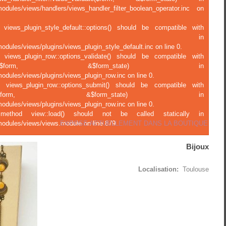
modules/views/handlers/views_handler_filter_boolean_operator.inc on
 views_plugin_style_default::options() should be compatible with
ject::options() in
odules/views/plugins/views_plugin_style_default.inc on line 0.
f views_plugin_row::options_validate() should be compatible with
ions_validate(&$form, &$form_state) in
odules/views/plugins/views_plugin_row.inc on line 0.
f views_plugin_row::options_submit() should be compatible with
tions_submit(&$form, &$form_state) in
odules/views/plugins/views_plugin_row.inc on line 0.
c method view::load() should not be called statically in
EXPOSE ACTUELLEMENT DANS LA BOUTIQUE
modules/views/views.module on line 879.
Bijoux
Localisation:
Toulouse