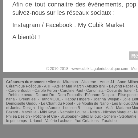
Afin de tout connaitre des événements, pop 
suivez-nous sur les réseaux sociaux :
Instagram / Facebook : My Cubik Market
A bientôt !
Re
© 2010-2018 ·
www.cubik-lagalerieboutique.com
·
Men
Créateurs du moment :
Alice de Miramon
Alkalene
Anne JJ
Anne Milbe
Céramique Poétique
ARF
Atelier Maï Martin
Atsuko Ishii
Beyond Paper
Carole Boubli
Carole Péron
Caroline Paul
Cartonista
Coeur de Toner
C
Débit de beau
Do and Do
Dora Protoulis
Eléonore Despax
Elise ponce
nana
GreenFeel
HandMODE
Happy Fingers
Joanna Wiejak
Jolie Let
Demoiselle Gridou
Le Chant du Robot
Le Moulin de Nano
Les Bijoux d'Ar
et Janina Design
Ligne Aurore
Louison B.
Lucy Luce
Maä
Madame Mou
Bazard
Mars'elle
Miki Kaya
Nathalie Louise
Netza
Nicolas Marquet
Nu
Philéa Design
Potiche et Cie
Sculpaper
Silex Bijoux
Sohem
Stéphanie
le printemps
Urtanel
Valérie Lachuer
Yué Créations
Zaralobo