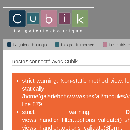
Restez connecté avec Cubik !
strict warning: Non-static method view::l
statical
/home/galeriebnh/www/sites/all/module
line 879.
strict warning: De
views_handler_filter::options_validate() 
views_handler::options_validate($f