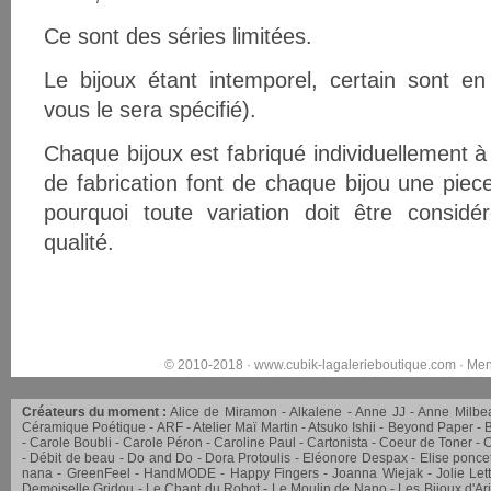
Ce sont des séries limitées.
Le bijoux étant intemporel, certain sont en
vous le sera spécifié).
Chaque bijoux est fabriqué individuellement à 
de fabrication font de chaque bijou une piece
pourquoi toute variation doit être consi
qualité.
© 2010-2018 ·
www.cubik-lagalerieboutique.com
·
Men
Créateurs du moment :
Alice de Miramon
Alkalene
Anne JJ
Anne Milbe
Céramique Poétique
ARF
Atelier Maï Martin
Atsuko Ishii
Beyond Paper
Carole Boubli
Carole Péron
Caroline Paul
Cartonista
Coeur de Toner
C
Débit de beau
Do and Do
Dora Protoulis
Eléonore Despax
Elise ponce
nana
GreenFeel
HandMODE
Happy Fingers
Joanna Wiejak
Jolie Let
Demoiselle Gridou
Le Chant du Robot
Le Moulin de Nano
Les Bijoux d'Ar