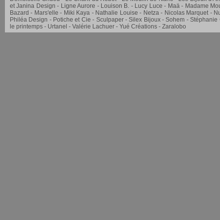
et Janina Design
Ligne Aurore
Louison B.
Lucy Luce
Maä
Madame Mou
Bazard
Mars'elle
Miki Kaya
Nathalie Louise
Netza
Nicolas Marquet
Nu
Philéa Design
Potiche et Cie
Sculpaper
Silex Bijoux
Sohem
Stéphanie
le printemps
Urtanel
Valérie Lachuer
Yué Créations
Zaralobo