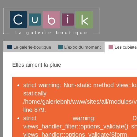
Elles aiment la pluie
strict warning: Non-static method view::l
statical
/home/galeriebnh/www/sites/all/module
line 879.
strict warning: De
views_handler_filter::options_validate() 
views_handler::options_validate($f