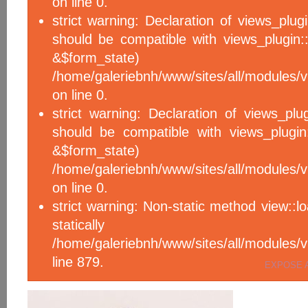
on line 0.
strict warning: Declaration of views_plug
should be compatible with views_plugin::
&$form_sta
/home/galeriebnh/www/sites/all/modules/v
on line 0.
strict warning: Declaration of views_plu
should be compatible with views_plugin
&$form_sta
/home/galeriebnh/www/sites/all/modules/v
on line 0.
strict warning: Non-static method view::l
statical
/home/galeriebnh/www/sites/all/module
line 879.
EXPOSE 