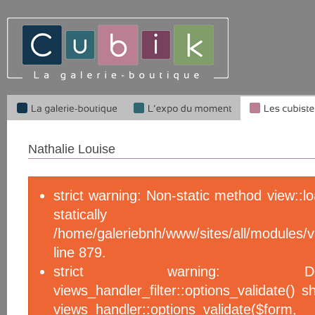
Nathalie Louise
strict warning: Non-static method view::l
statical
/home/galeriebnh/www/sites/all/module
line 879.
strict warning: De
views_handler_filter::options_validate() 
views_handler::options_validate($f