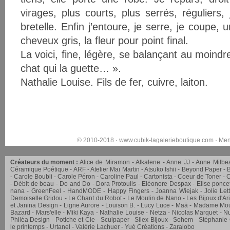
virages, plus courts, plus serrés, réguliers, j
bretelle. Enfin j’entoure, je serre, je coupe,
cheveux gris, la fleur pour point final.
La voici, fine, légère, se balançant au moindr
chat qui la guette… ».
Nathalie Louise. Fils de fer, cuivre, laiton.
© 2010-2018 ·
www.cubik-lagalerieboutique.com
·
Men
Créateurs du moment :
Alice de Miramon
Alkalene
Anne JJ
Anne Milbe
Céramique Poétique
ARF
Atelier Maï Martin
Atsuko Ishii
Beyond Paper
Carole Boubli
Carole Péron
Caroline Paul
Cartonista
Coeur de Toner
C
Débit de beau
Do and Do
Dora Protoulis
Eléonore Despax
Elise ponce
nana
GreenFeel
HandMODE
Happy Fingers
Joanna Wiejak
Jolie Let
Demoiselle Gridou
Le Chant du Robot
Le Moulin de Nano
Les Bijoux d'Ar
et Janina Design
Ligne Aurore
Louison B.
Lucy Luce
Maä
Madame Mou
Bazard
Mars'elle
Miki Kaya
Nathalie Louise
Netza
Nicolas Marquet
Nu
Philéa Design
Potiche et Cie
Sculpaper
Silex Bijoux
Sohem
Stéphanie
le printemps
Urtanel
Valérie Lachuer
Yué Créations
Zaralobo