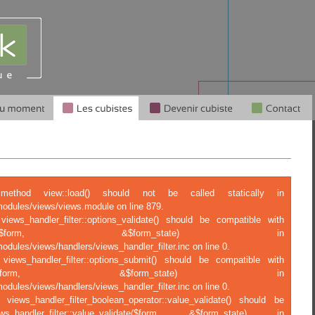
c method view::load() should not be called statically in
modules/views/views.module on line 879.
views_handler_filter::options_validate() should be compatible with
tions_validate($form, &$form_state) in
odules/views/handlers/views_handler_filter.inc on line 0.
 views_handler_filter::options_submit() should be compatible with
ptions_submit($form, &$form_state) in
odules/views/handlers/views_handler_filter.inc on line 0.
 views_handler_filter_boolean_operator::value_validate() should be
ndler_filter::value_validate($form, &$form_state) in