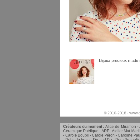
Bijoux précieux made 
© 2010-2018 ·
www.c
Créateurs du moment :
Alice de Miramon
Céramique Poétique
ARF
Atelier Maï Mart
Carole Boubli
Carole Péron
Caroline Pau
Débit de beau
Do and Do
Dora Protoulis