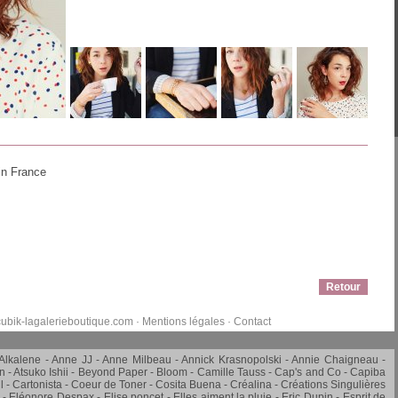
in France
Retour
ubik-lagalerieboutique.com
·
Mentions légales
·
Contact
Alkalene
Anne JJ
Anne Milbeau
Annick Krasnopolski
Annie Chaigneau -
in
Atsuko Ishii
Beyond Paper
Bloom
Camille Tauss
Cap's and Co
Capiba
l
Cartonista
Coeur de Toner
Cosita Buena
Créalina
Créations Singulières
Eléonore Despax
Elise poncet
Elles aiment la pluie
Eric Dupin
Esprit de