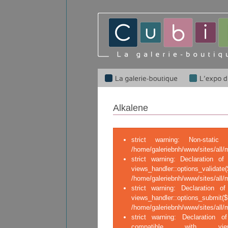
Alkalene
strict warning: Non-stati
/home/galeriebnh/www/sites/all/
strict warning: Declaration of 
views_handler::op
/home/galeriebnh/www/sites/all/m
strict warning: Declaration of
views_handler::o
/home/galeriebnh/www/sites/all/m
strict warning: Declaration of
compatible with views_ha