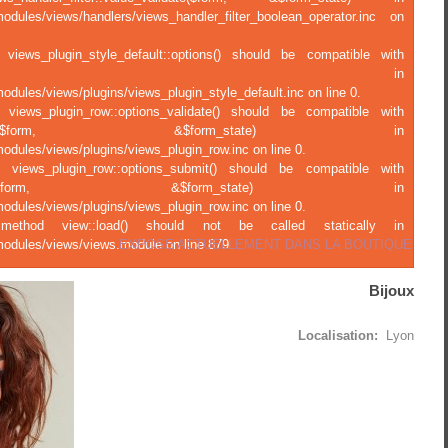
modules/views/handlers/views_handler_filter_boolean_operator.inc on
 views_plugin_style_default::options() should be compatible with
ject::options() in
odules/views/plugins/views_plugin_style_default.inc on line 0.
f views_plugin_row::options_validate() should be compatible with
ions_validate(&$form, &$form_state) in
odules/views/plugins/views_plugin_row.inc on line 0.
f views_plugin_row::options_submit() should be compatible with
tions_submit(&$form, &$form_state) in
odules/views/plugins/views_plugin_row.inc on line 0.
c method view::load() should not be called statically in
EXPOSE ACTUELLEMENT DANS LA BOUTIQUE
modules/views/views.module on line 879.
Bijoux
Localisation:
Lyon