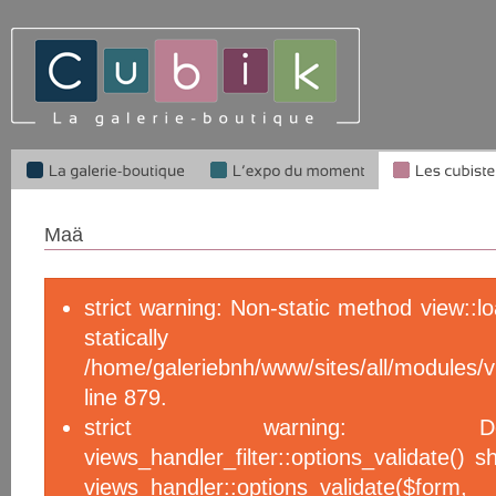
Maä
strict warning: Non-static method view::l
statical
/home/galeriebnh/www/sites/all/module
line 879.
strict warning: De
views_handler_filter::options_validate() 
views_handler::options_validate($f