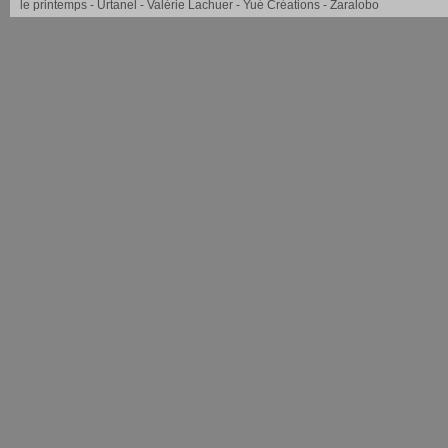
le printemps
Urtanel
Valérie Lachuer
Yué Créations
Zaralobo