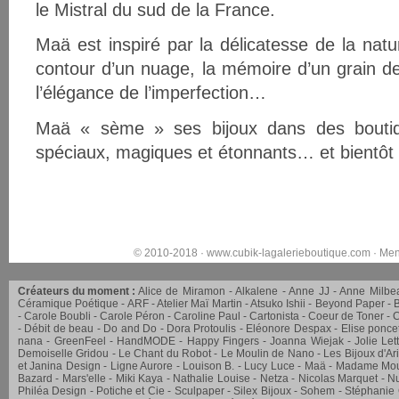
le Mistral du sud de la France.
Maä est inspiré par la délicatesse de la natur
contour d’un nuage, la mémoire d’un grain de 
l’élégance de l’imperfection…
Maä « sème » ses bijoux dans des boutiqu
spéciaux, magiques et étonnants… et bientôt s
© 2010-2018 ·
www.cubik-lagalerieboutique.com
·
Men
Créateurs du moment :
Alice de Miramon
Alkalene
Anne JJ
Anne Milbe
Céramique Poétique
ARF
Atelier Maï Martin
Atsuko Ishii
Beyond Paper
Carole Boubli
Carole Péron
Caroline Paul
Cartonista
Coeur de Toner
C
Débit de beau
Do and Do
Dora Protoulis
Eléonore Despax
Elise ponce
nana
GreenFeel
HandMODE
Happy Fingers
Joanna Wiejak
Jolie Let
Demoiselle Gridou
Le Chant du Robot
Le Moulin de Nano
Les Bijoux d'Ar
et Janina Design
Ligne Aurore
Louison B.
Lucy Luce
Maä
Madame Mou
Bazard
Mars'elle
Miki Kaya
Nathalie Louise
Netza
Nicolas Marquet
Nu
Philéa Design
Potiche et Cie
Sculpaper
Silex Bijoux
Sohem
Stéphanie