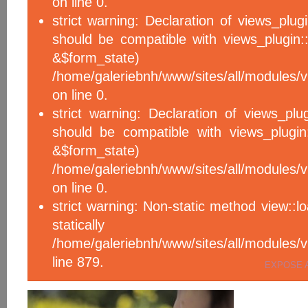
on line 0.
strict warning: Declaration of views_plug
should be compatible with views_plugin::
&$form_sta
/home/galeriebnh/www/sites/all/modules/v
on line 0.
strict warning: Declaration of views_plu
should be compatible with views_plugin
&$form_sta
/home/galeriebnh/www/sites/all/modules/v
on line 0.
strict warning: Non-static method view::l
statical
/home/galeriebnh/www/sites/all/module
line 879.
EXPOSE 