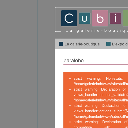
Zaralobo
strict warning: Non-stati
/home/galeriebnh/www/sites/all/
strict warning: Declaration of 
views_handler::op
/home/galeriebnh/www/sites/all/m
strict warning: Declaration of
views_handler::o
/home/galeriebnh/www/sites/all/m
strict warning: Declaration of
compatible with views_ha