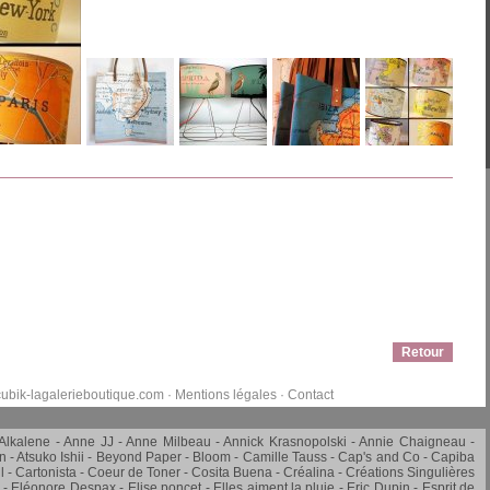
Retour
ubik-lagalerieboutique.com
·
Mentions légales
·
Contact
Alkalene
Anne JJ
Anne Milbeau
Annick Krasnopolski
Annie Chaigneau -
in
Atsuko Ishii
Beyond Paper
Bloom
Camille Tauss
Cap's and Co
Capiba
l
Cartonista
Coeur de Toner
Cosita Buena
Créalina
Créations Singulières
Eléonore Despax
Elise poncet
Elles aiment la pluie
Eric Dupin
Esprit de