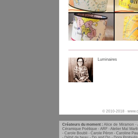
Luminaires
© 2010-2018 ·
www.c
Créateurs du moment :
Alice de Miramon
Céramique Poétique
ARF
Atelier Maï Mart
Carole Boubli
Carole Péron
Caroline Pau
Débit de beau
Do and Do
Dora Protoulis