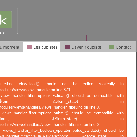
c method view::load() should not be called statically in
modules/views/views.module on line 879.
views_handler_filter::options_validate() should be compatible with
tions_validate($form, &$form_state) in
odules/views/handlers/views_handler_filter.inc on line 0.
 views_handler_filter::options_submit() should be compatible with
ptions_submit($form, &$form_state) in
odules/views/handlers/views_handler_filter.inc on line 0.
 views_handler_filter_boolean_operator::value_validate() should be
ndler_filter::value_validate($form, &$form_state) in