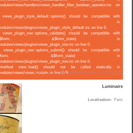
modules/views/handlers/views_handler_filter_boolean_operator.inc on
 views_plugin_style_default::options() should be compatible with
ject::options() in
odules/views/plugins/views_plugin_style_default.inc on line 0.
f views_plugin_row::options_validate() should be compatible with
ions_validate(&$form, &$form_state) in
odules/views/plugins/views_plugin_row.inc on line 0.
f views_plugin_row::options_submit() should be compatible with
tions_submit(&$form, &$form_state) in
odules/views/plugins/views_plugin_row.inc on line 0.
c method view::load() should not be called statically in
EXPOSE ACTUELLEMENT DANS LA BOUTIQUE
modules/views/views.module on line 879.
Luminaire
Localisation:
Paris