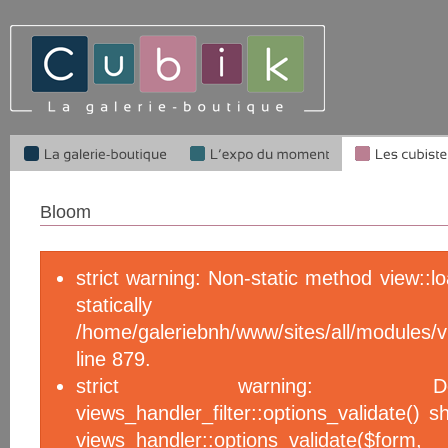
Bloom
strict warning: Non-static method view::l
statical
/home/galeriebnh/www/sites/all/module
line 879.
strict warning: De
views_handler_filter::options_validate() 
views_handler::options_validate($f