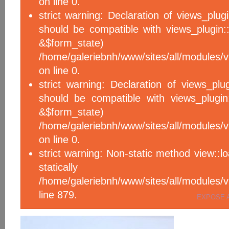
on line 0.
strict warning: Declaration of views_plug
should be compatible with views_plugin::
&$form_sta
/home/galeriebnh/www/sites/all/modules/v
on line 0.
strict warning: Declaration of views_plu
should be compatible with views_plugin
&$form_sta
/home/galeriebnh/www/sites/all/modules/v
on line 0.
strict warning: Non-static method view::l
statical
/home/galeriebnh/www/sites/all/module
line 879.
EXPOSE 