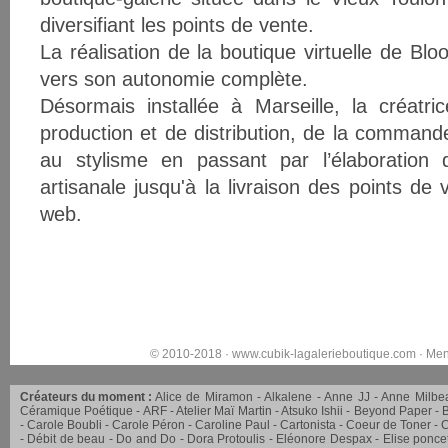
diversifiant les points de vente.
La réalisation de la boutique virtuelle de B
vers son autonomie complète.
Désormais installée à Marseille, la créatri
production et de distribution, de la comman
au stylisme en passant par l’élaboration
artisanale jusqu'à la livraison des points de 
web.
© 2010-2018 ·
www.cubik-lagalerieboutique.com
·
Men
Créateurs du moment :
Alice de Miramon
Alkalene
Anne JJ
Anne Milbe
Céramique Poétique
ARF
Atelier Maï Martin
Atsuko Ishii
Beyond Paper
Carole Boubli
Carole Péron
Caroline Paul
Cartonista
Coeur de Toner
C
Débit de beau
Do and Do
Dora Protoulis
Eléonore Despax
Elise ponce