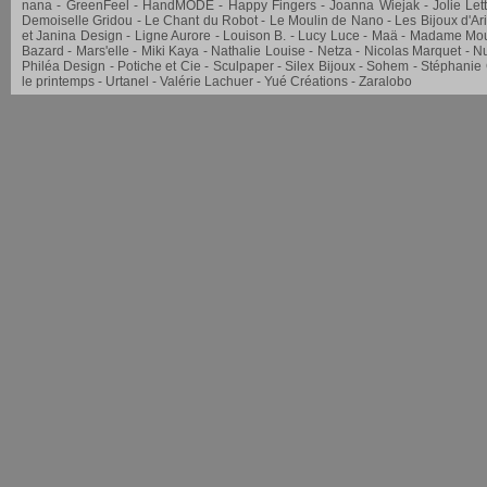
nana
GreenFeel
HandMODE
Happy Fingers
Joanna Wiejak
Jolie Let
Demoiselle Gridou
Le Chant du Robot
Le Moulin de Nano
Les Bijoux d'Ar
et Janina Design
Ligne Aurore
Louison B.
Lucy Luce
Maä
Madame Mou
Bazard
Mars'elle
Miki Kaya
Nathalie Louise
Netza
Nicolas Marquet
Nu
Philéa Design
Potiche et Cie
Sculpaper
Silex Bijoux
Sohem
Stéphanie
le printemps
Urtanel
Valérie Lachuer
Yué Créations
Zaralobo