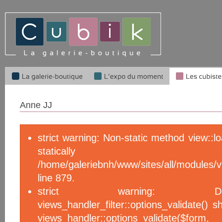
Anne JJ
strict warning: Non-static method view::l
statical
/home/galeriebnh/www/sites/all/module
line 879.
strict warning: De
views_handler_filter::options_validate() 
views_handler::options_validate($f