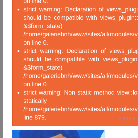
on line 0.
strict warning: Declaration of views_plug
should be compatible with views_plugin::
&$form_sta
/home/galeriebnh/www/sites/all/modules/v
on line 0.
strict warning: Declaration of views_plu
should be compatible with views_plugin
&$form_sta
/home/galeriebnh/www/sites/all/modules/v
on line 0.
strict warning: Non-static method view::l
statical
/home/galeriebnh/www/sites/all/module
line 879.
EXPOSE 