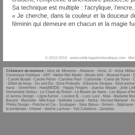
Sa technique est multiple : l'acrylique, l'encre,
« Je cherche, dans la couleur et la douceur d
féminin qui demeure en chacun et la magie fug
© 2010-2018 ·
www.cubik-lagalerieboutique.com
·
Men
Créateurs du moment :
Alice de Miramon
Alkalene
Anne JJ
Anne Milbe
Céramique Poétique
ARF
Atelier Maï Martin
Atsuko Ishii
Beyond Paper
Carole Boubli
Carole Péron
Caroline Paul
Cartonista
Coeur de Toner
C
Débit de beau
Do and Do
Dora Protoulis
Eléonore Despax
Elise ponce
nana
GreenFeel
HandMODE
Happy Fingers
Joanna Wiejak
Jolie Let
Demoiselle Gridou
Le Chant du Robot
Le Moulin de Nano
Les Bijoux d'Ar
et Janina Design
Ligne Aurore
Louison B.
Lucy Luce
Maä
Madame Mou
Bazard
Mars'elle
Miki Kaya
Nathalie Louise
Netza
Nicolas Marquet
Nu
Philéa Design
Potiche et Cie
Sculpaper
Silex Bijoux
Sohem
Stéphanie
le printemps
Urtanel
Valérie Lachuer
Yué Créations
Zaralobo