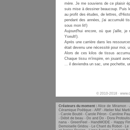
mère. Je me souviens de ce plaisir épr
suis mise à dessiner beaucoup. Puis le
au profit des études, de lettres, d'His
pendant des années, j'ai accumulé ti
sous mon lit!)
Aujourd'hui encore, où que j'aille, je
Yseult!).
Après une carrière dans les ressources
était devenu une nécessité pour moi,
Alors de ces kilos de tissus accumul
Chaque tissu m'inspire, en jouant avec 
... il deviendra un sac, une pochette, 
© 2010-2018 ·
www.c
Créateurs du moment :
Alice de Miramon
Céramique Poétique
ARF
Atelier Maï Mart
Carole Boubli
Carole Péron
Caroline Pau
Débit de beau
Do and Do
Dora Protoulis
nana
GreenFeel
HandMODE
Happy Fin
Demoiselle Gridou
Le Chant du Robot
Le