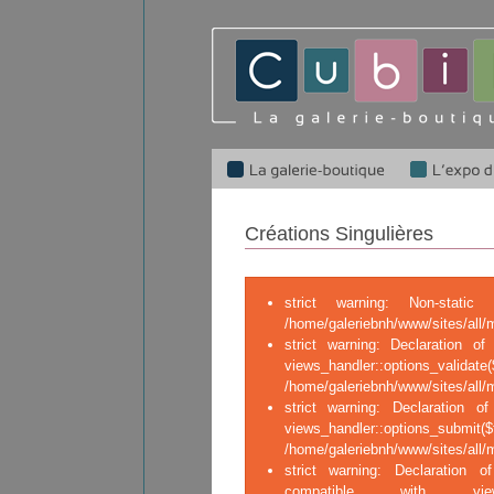
Créations Singulières
strict warning: Non-stati
/home/galeriebnh/www/sites/all/
strict warning: Declaration of 
views_handler::op
/home/galeriebnh/www/sites/all/m
strict warning: Declaration of
views_handler::o
/home/galeriebnh/www/sites/all/m
strict warning: Declaration of
compatible with views_ha