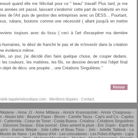
ouvé quand elle me félicitait pour ce " beau" travail! Plus tard, je me
s années ont passé, laissant s'endormir cette part de créativité en moi
toires de l'Art puis de gestion des entreprises avec un DESS... Pourtant,
ssus, rubans, boutons comme une nécessité ( allant jusqu'à en mettre
 reviens toujours avec du tissu ( ceci à l'art d'exaspérer ma dernière
-humaines, le désir de franchir le pas et de m'investir dans la création
 une évidence même.
és, un jour, j'ai décidé d'en faire quelque chose, de couper dedans.
les couleurs, les matières, les fils, se dessine devant moi l'objet final
un objet de déco, une poupée... une Créations Singulières."
Retour
ubik-lagalerieboutique.com
·
Mentions légales
·
Contact
Alkalene
Anne JJ
Anne Milbeau
Annick Krasnopolski
Annie Chaigneau -
in
Atsuko Ishii
Beyond Paper
Bloom
Camille Tauss
Cap's and Co
Capiba
l
Cartonista
Coeur de Toner
Cosita Buena
Créalina
Créations Singulières
Eléonore Despax
Elise poncet
Elles aiment la pluie
Eric Dupin
Esprit de
gers
Joanna Wiejak
Jolie Lettre et Beau Tissu
Jolo
Juliette Taktouk
La
 Moulin de Nano
Les Bijoux d'Ari
Les colocataires
Les Folies d'Agnès
Ligia