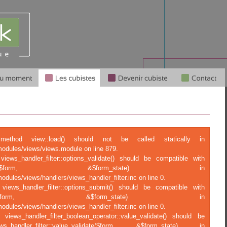
c method view::load() should not be called statically in
modules/views/views.module on line 879.
views_handler_filter::options_validate() should be compatible with
tions_validate($form, &$form_state) in
odules/views/handlers/views_handler_filter.inc on line 0.
 views_handler_filter::options_submit() should be compatible with
ptions_submit($form, &$form_state) in
odules/views/handlers/views_handler_filter.inc on line 0.
 views_handler_filter_boolean_operator::value_validate() should be
ndler_filter::value_validate($form, &$form_state) in