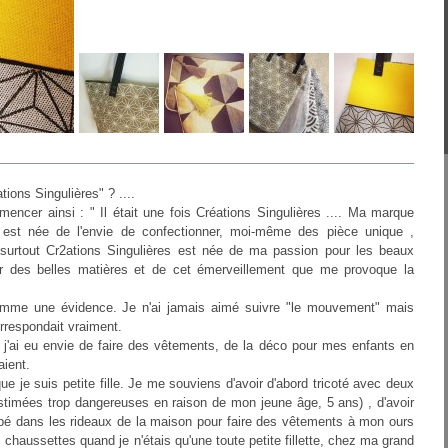
tions Singulières" ? ....
mmencer ainsi : " Il était une fois Créations Singulières .... Ma marque
s est née de l'envie de confectionner, moi-même des pièce unique ,
 surtout Cr2ations Singulières est née de ma passion pour les beaux
 des belles matières et de cet émerveillement que me provoque la
comme une évidence. Je n'ai jamais aimé suivre "le mouvement" mais
orrespondait vraiment.
j'ai eu envie de faire des vêtements, de la déco pour mes enfants en
aient.
 je suis petite fille. Je me souviens d'avoir d'abord tricoté avec deux
 (estimées trop dangereuses en raison de mon jeune âge, 5 ans) , d'avoir
pé dans les rideaux de la maison pour faire des vêtements à mon ours
s chaussettes quand je n'étais qu'une toute petite fillette, chez ma grand