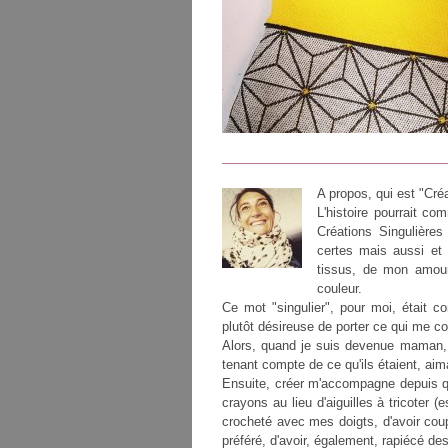
A propos, qui est "Créa
L'histoire pourrait co
Créations Singulière
certes mais aussi et
tissus, de mon amour
couleur.
Ce mot "singulier", pour moi, était 
plutôt désireuse de porter ce qui me c
Alors, quand je suis devenue maman, 
tenant compte de ce qu'ils étaient, aim
Ensuite, créer m'accompagne depuis que
crayons au lieu d'aiguilles à tricoter
crocheté avec mes doigts, d'avoir cou
préféré, d'avoir, également, rapiécé de