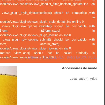
modules/views/handlers/views_handler_filter_boolean_operator.inc on
 views_plugin_style_default::options() should be compatible with
ject::options() in
odules/views/plugins/views_plugin_style_default.inc on line 0.
f views_plugin_row::options_validate() should be compatible with
ions_validate(&$form, &$form_state) in
odules/views/plugins/views_plugin_row.inc on line 0.
f views_plugin_row::options_submit() should be compatible with
tions_submit(&$form, &$form_state) in
odules/views/plugins/views_plugin_row.inc on line 0.
c method view::load() should not be called statically in
EXPOSE ACTUELLEMENT DANS LA BOUTIQUE
modules/views/views.module on line 879.
Accessoires de mode
Localisation:
Arles