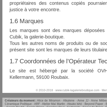
propriétaires des contenus copiés pourraie
justice à votre encontre.
1.6 Marques
Les marques sont des marques déposées et
Cubik, la galerie-boutique.
Tous les autres noms de produits ou de soc
présent site sont les marques de leurs titulaire
1.7 Coordonnées de l'Opérateur Te
Le site est hébergé par la société OV
Kellermann, 59100 Roubaix.
© 2010-2018 ·
www.cubik-lagalerieboutique.com
·
Men
Créateurs du moment :
Alice de Miramon
Alkalene
Anne JJ
Anne Milbe
Céramique Poétique
ARF
Atelier Maï Martin
Atsuko Ishii
Beyond Paper