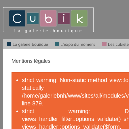
Mentions légales
strict warning: Non-static method view::l
statical
/home/galeriebnh/www/sites/all/module
line 879.
strict warning: De
views_handler_filter::options_validate() 
views_handler::options_validate($f