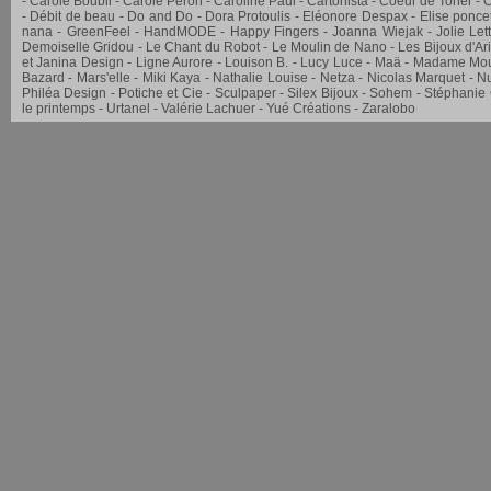
Carole Boubli
Carole Péron
Caroline Paul
Cartonista
Coeur de Toner
C
Débit de beau
Do and Do
Dora Protoulis
Eléonore Despax
Elise ponce
nana
GreenFeel
HandMODE
Happy Fingers
Joanna Wiejak
Jolie Let
Demoiselle Gridou
Le Chant du Robot
Le Moulin de Nano
Les Bijoux d'Ar
et Janina Design
Ligne Aurore
Louison B.
Lucy Luce
Maä
Madame Mou
Bazard
Mars'elle
Miki Kaya
Nathalie Louise
Netza
Nicolas Marquet
Nu
Philéa Design
Potiche et Cie
Sculpaper
Silex Bijoux
Sohem
Stéphanie
le printemps
Urtanel
Valérie Lachuer
Yué Créations
Zaralobo