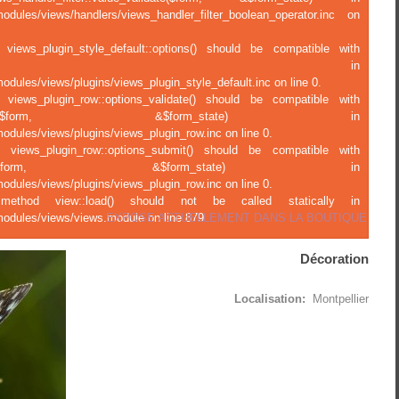
modules/views/handlers/views_handler_filter_boolean_operator.inc on
 views_plugin_style_default::options() should be compatible with
ject::options() in
odules/views/plugins/views_plugin_style_default.inc on line 0.
f views_plugin_row::options_validate() should be compatible with
ions_validate(&$form, &$form_state) in
odules/views/plugins/views_plugin_row.inc on line 0.
f views_plugin_row::options_submit() should be compatible with
tions_submit(&$form, &$form_state) in
odules/views/plugins/views_plugin_row.inc on line 0.
c method view::load() should not be called statically in
EXPOSE ACTUELLEMENT DANS LA BOUTIQUE
modules/views/views.module on line 879.
Décoration
Localisation:
Montpellier