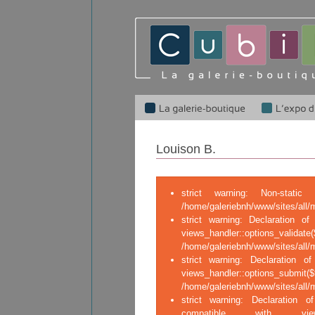
Louison B.
strict warning: Non-stati
/home/galeriebnh/www/sites/all/
strict warning: Declaration of 
views_handler::op
/home/galeriebnh/www/sites/all/m
strict warning: Declaration of
views_handler::o
/home/galeriebnh/www/sites/all/m
strict warning: Declaration of
compatible with views_ha