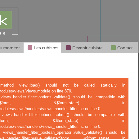
c method view::load() should not be called statically in
modules/views/views.module on line 879.
views_handler_filter::options_validate() should be compatible with
tions_validate($form, &$form_state) in
odules/views/handlers/views_handler_filter.inc on line 0.
 views_handler_filter::options_submit() should be compatible with
ptions_submit($form, &$form_state) in
odules/views/handlers/views_handler_filter.inc on line 0.
 views_handler_filter_boolean_operator::value_validate() should be
ndler_filter::value_validate($form, &$form_state) in