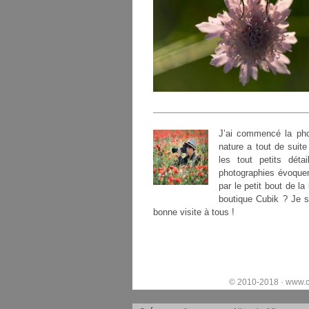
J’ai commencé la pho
nature a tout de suite
les tout petits dét
photographies évoquent
par le petit bout de la
boutique Cubik ? Je s
bonne visite à tous !
© 2010-2018 ·
www.c