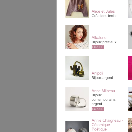
Alice et Jules
Créations textile
Alkalene
Bijoux précieux
EXPOSÉ
Anipoli
Bijoux argent
Anne Milbeau
Bijoux
contemporains
argent
EXPOSÉ
Annie Chaigneau -
Céramique
Poétique