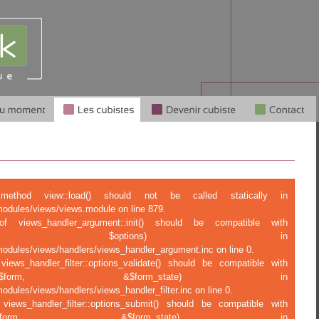
c method view::load() should not be called statically in
modules/views/views.module on line 879.
 of views_handler_argument::init() should be compatible with
r::init(&$view, $options) in
modules/views/handlers/views_handler_argument.inc on line 0.
views_handler_filter::options_validate() should be compatible with
tions_validate($form, &$form_state) in
odules/views/handlers/views_handler_filter.inc on line 0.
 views_handler_filter::options_submit() should be compatible with
ptions_submit($form, &$form_state) in