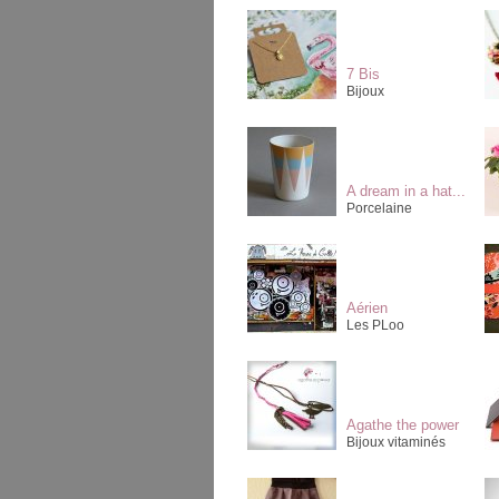
7 Bis
Bijoux
A dream in a hat...
Porcelaine
Aérien
Les PLoo
Agathe the power
Bijoux vitaminés