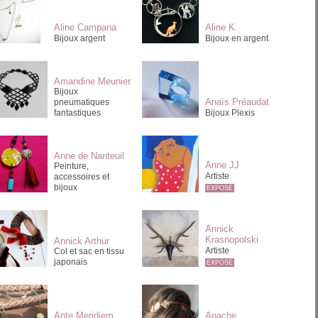
Aline Campana
Aline K.
Bijoux argent
Bijoux en argent
Amandine Meunier
Bijoux
Anaïs Préaudat
pneumatiques
fantastiques
Bijoux Plexis
Anne de Nanteuil
Anne JJ
Peinture,
Artiste
accessoires et
bijoux
EXPOSÉ
Annick
Krasnopolski
Annick Arthur
Artiste
Col et sac en tissu
japonais
EXPOSÉ
Ante Meridiem
Apache