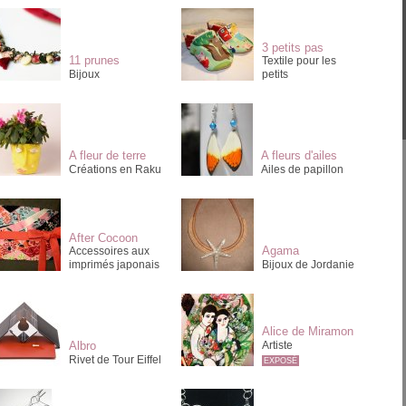
3 petits pas
11 prunes
Textile pour les
Bijoux
petits
A fleur de terre
A fleurs d'ailes
Créations en Raku
Ailes de papillon
After Cocoon
Agama
Accessoires aux
imprimés japonais
Bijoux de Jordanie
Alice de Miramon
Albro
Artiste
Rivet de Tour Eiffel
EXPOSÉ