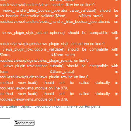
odules/views/handlers/views_handler_filter.inc on line 0.
 views_handler_filter_boolean_operator::value_validate() should be
ndler_filter::value_validate($form, &$form_state) in
modules/views/handlers/views_handler_filter_boolean_operator.inc on
 views_plugin_style_default::options() should be compatible with
ject::options() in
odules/views/plugins/views_plugin_style_default.inc on line 0.
f views_plugin_row::options_validate() should be compatible with
ions_validate(&$form, &$form_state) in
odules/views/plugins/views_plugin_row.inc on line 0.
f views_plugin_row::options_submit() should be compatible with
tions_submit(&$form, &$form_state) in
odules/views/plugins/views_plugin_row.inc on line 0.
c method view::load() should not be called statically in
modules/views/views.module on line 879.
c method view::load() should not be called statically in
modules/views/views.module on line 879.
de la table
·
Bijoux
·
Décoration
·
Luminaire
·
Pour les petits